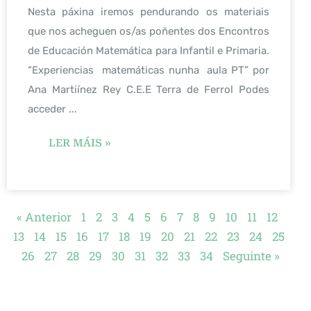
Nesta páxina iremos pendurando os materiais
que nos acheguen os/as poñentes dos Encontros
de Educación Matemática para Infantil e Primaria.
“Experiencias matemáticas nunha aula PT” por
Ana Martiínez Rey C.E.E Terra de Ferrol Podes
acceder ...
LER MÁIS »
« Anterior
1
2
3
4
5
6
7
8
9
10
11
12
13
14
15
16
17
18
19
20
21
22
23
24
25
26
27
28
29
30
31
32
33
34
Seguinte »