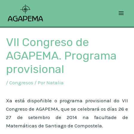
Ir
Navegación
H
Mai
ao
de
i
Men
contido
entradas
s
t
VII Congreso de
ó
AGAPEMA. Programa
r
provisional
i
c
/
Congresos
/ Por
Natalia
o
Xa está dispoñible o programa provisional do VII
Congreso de AGAPEMA, que se celebrará os días 26 e
27 de setembro de 2014 na facultade de
Matemáticas de Santiago de Compostela.