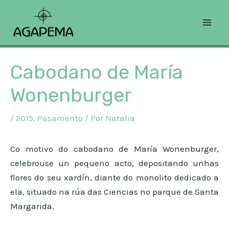
Ir
Navegación
H
Mai
ao
de
i
Men
contido
entradas
s
t
Cabodano de María
ó
Wonenburger
r
i
/
2015
,
Pasamento
/ Por
Natalia
c
o
Co motivo do cabodano de María Wonenburger,
celebrouse un pequeno acto, depositando unhas
flores do seu xardín, diante do monolito dedicado a
ela, situado na rúa das Ciencias no parque de Santa
Margarida.